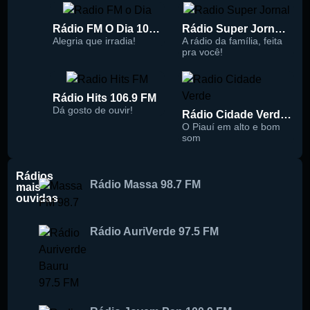
Rádio FM O Dia 100.5
Rádio Super Jornal 105.7 FM
Alegria que irradia!
A rádio da família, feita
pra você!
Rádio Hits 106.9 FM
Dá gosto de ouvir!
Rádio Cidade Verde 93.5 FM
O Piauí em alto e bom
som
Rádios
Rádio Massa 98.7 FM
mais
ouvidas
Rádio AuriVerde 97.5 FM