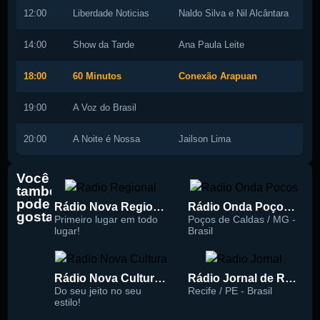
12:00
Liberdade Noticias
Naldo Silva e Nil Alcântara
14:00
Show da Tarde
Ana Paula Leite
18:00
60 Minutos
Conexão Arapuan
19:00
A Voz do Brasil
20:00
A Noite é Nossa
Jailson Lima
Você
também
pode
Rádio Nova Regional 91.5 FM
Rádio Onda Poços 96.7 FM
gostar
Primeiro lugar em todo
Poços de Caldas / MG -
lugar!
Brasil
Rádio Nova Cultura 93.1 FM
Rádio Jornal de Recife 90.3 FM
Do seu jeito no seu
Recife / PE - Brasil
estilo!