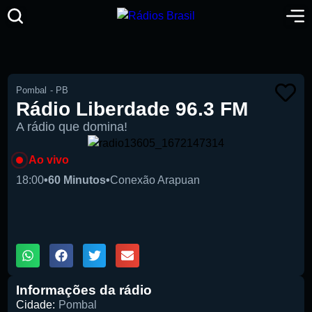
Pombal
-
PB
Rádio Liberdade 96.3 FM
A rádio que domina!
Ao vivo
18:00
•
60 Minutos
•
Conexão Arapuan
00:00
1X
Informações da rádio
Cidade:
Pombal