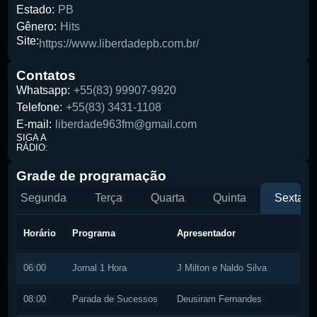
Estado:
PB
Gênero:
Hits
Site:
https://www.liberdadepb.com.br/
Pesquise aqui a sua rádio favorita:
Contatos
Whatsapp:
+55(83) 99907-9920
Telefone:
+55(83) 3431-1108
E-mail:
liberdade963fm@gmail.com
SIGA A
Buscar rádio
RÁDIO:
Grade de programação
Segunda
Terça
Quarta
Quinta
Sexta
Horário
Programa
Apresentador
06:00
Jornal 1 Hora
J Milton e Naldo Silva
08:00
Parada de Sucessos
Deusiram Fernandes