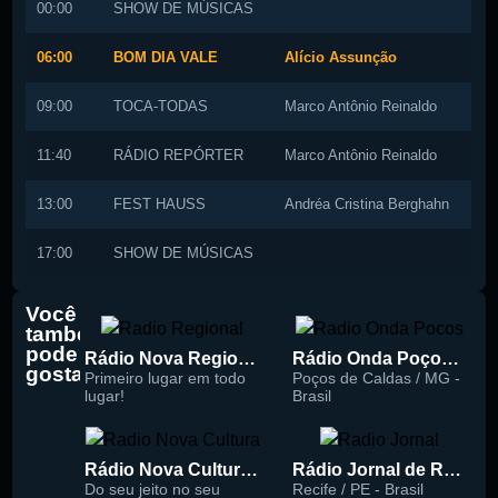
00:00
SHOW DE MÚSICAS
06:00
BOM DIA VALE
Alício Assunção
09:00
TOCA-TODAS
Marco Antônio Reinaldo
11:40
RÁDIO REPÓRTER
Marco Antônio Reinaldo
13:00
FEST HAUSS
Andréa Cristina Berghahn
17:00
SHOW DE MÚSICAS
Você
também
pode
Rádio Nova Regional 91.5 FM
Rádio Onda Poços 96.7 FM
gostar
Primeiro lugar em todo
Poços de Caldas / MG -
lugar!
Brasil
Rádio Nova Cultura 93.1 FM
Rádio Jornal de Recife 90.3 FM
Do seu jeito no seu
Recife / PE - Brasil