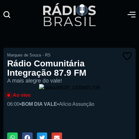
Marques de Souza
-
RS
Rádio Comunitária
Integração 87.9 FM
A mais alegre do vale!
Ao vivo
06:00
•
BOM DIA VALE
•
Alício Assunção
00:00
1X