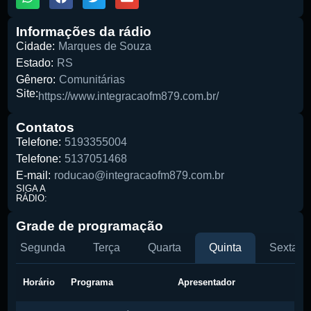
Informações da rádio
Cidade:
Marques de Souza
Pesquise aqui a sua rádio favorita:
Estado:
RS
Gênero:
Comunitárias
Site:
https://www.integracaofm879.com.br/
Contatos
Telefone:
5193355004
Buscar rádio
Telefone:
5137051468
E-mail:
roducao@integracaofm879.com.br
SIGA A
RÁDIO:
Grade de programação
Segunda
Terça
Quarta
Quinta
Sexta
Horário
Programa
Apresentador