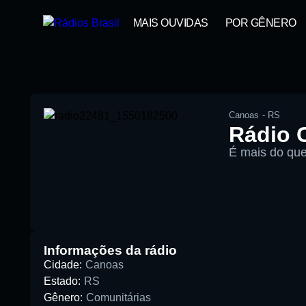
MAIS OUVIDAS
POR GÊNERO
Canoas
-
RS
Rádio 
É mais do que
00:00
Pesquise aqui a sua rádio favori
Informações da rádio
Cidade:
Canoas
Estado:
RS
Gênero:
Comunitárias