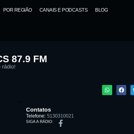
POR REGIÃO
CANAIS E PODCASTS
BLOG
CS 87.9 FM
 rádio!
1X
ta:
Contatos
Telefone:
5130310021
SIGA A RÁDIO: