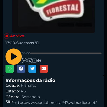
Pesquise aqui a sua rádio favorita:
Ao vivo
17:00
•
Sucessos 91
00:00
Buscar rádio
1X
Informações da rádio
Cidade:
Planalto
Estado:
RS
Gênero:
Sertanejo
Site:
https://www.radioflorestal917.webradios.net/