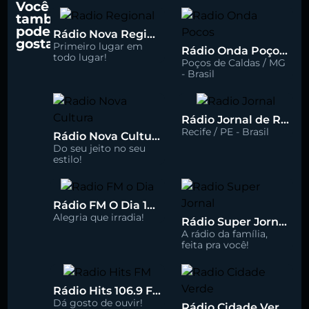
Você
também
pode
Rádio Nova Regional 91.5 FM
gostar
Primeiro lugar em
Rádio Onda Poços 96.7 FM
todo lugar!
Poços de Caldas / MG
- Brasil
Rádio Jornal de Recife 90.3 FM
Recife / PE - Brasil
Rádio Nova Cultura 93.1 FM
Do seu jeito no seu
estilo!
Rádio FM O Dia 100.5
Alegria que irradia!
Rádio Super Jornal 105.7 FM
A rádio da família,
feita pra você!
Rádio Hits 106.9 FM
Dá gosto de ouvir!
Rádio Cidade Verde 93.5 FM