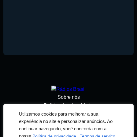
Sobre nós
Política de privacidade
Termos de serviço
Utilizamos cookies para melhorar a sua
experiência no site e personalizar anúncios. Ao
Adicionar rádio
continuar navegando, você concorda com a
Contato
nossa
|
.
Política de privacidade
Termos de serviço
© 2026 RÁDIOS BRASIL. TODOS OS DIREITOS