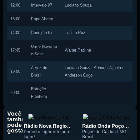
12:00
Intervalo 97
Luciano Souza
13:00
Papo Aberto
14:00
Conexão 97
Tunico Paz
Um e Noventa
17:45
Walter Padilha
e Sete
A Voz do
Luciano Souza, Adriano Zanela e
19:00
Brasil
Anderson Cogo
Estação
20:00
Fronteira
Você
também
pode
Rádio Nova Regional 91.5 FM
Rádio Onda Poços 96.7 FM
gostar
Primeiro lugar em todo
Poços de Caldas / MG -
lugar!
Brasil