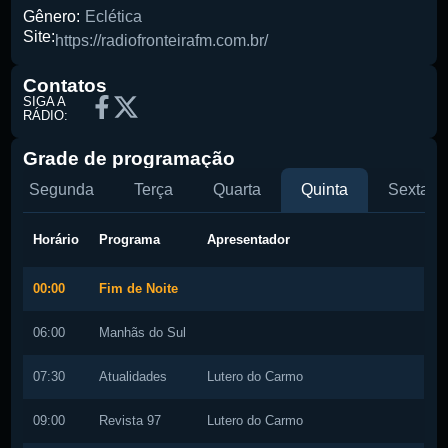
Gênero:
Eclética
Site:
https://radiofronteirafm.com.br/
Pesquise aqui a sua rádio favorita:
Contatos
SIGA A
RÁDIO:
Grade de programação
Segunda
Terça
Quarta
Quinta
Sexta
Horário
Programa
Apresentador
Buscar rádio
00:00
Fim de Noite
06:00
Manhãs do Sul
07:30
Atualidades
Lutero do Carmo
09:00
Revista 97
Lutero do Carmo