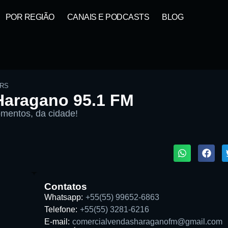
POR REGIÃO
CANAIS E PODCASTS
BLOG
RS
Haragano 95.1 FM
mentos, da cidade!
1X
Contatos
Whatsapp:
+55(55) 99652-6863
Telefone:
+55(55) 3281-6216
Buscar rádio
E-mail:
comercialvendasharaganofm@gmail.com