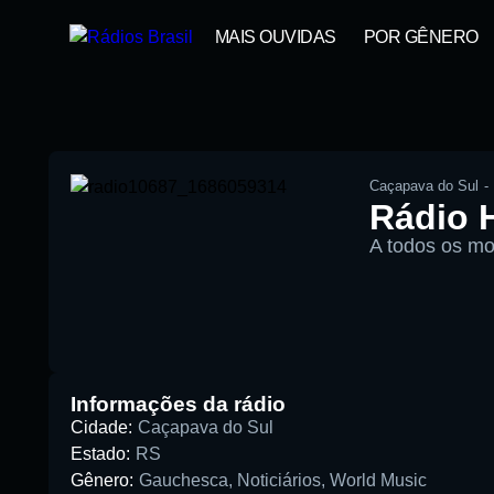
MAIS OUVIDAS
POR GÊNERO
Caçapava do Sul
-
Rádio 
A todos os mo
00:00
Pesquise aqui a sua rádio favorita:
Informações da rádio
Cidade:
Caçapava do Sul
Estado:
RS
Gênero:
Gauchesca
,
Noticiários
,
World Music