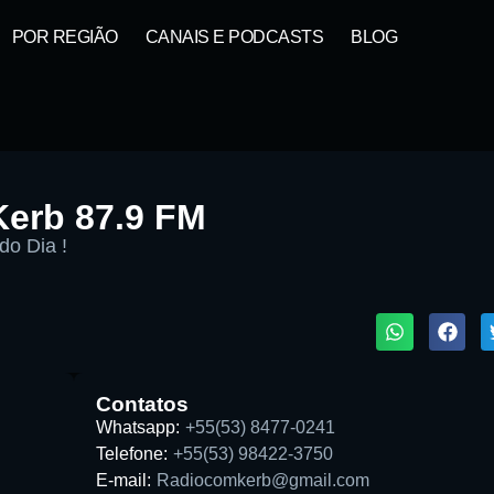
POR REGIÃO
CANAIS E PODCASTS
BLOG
Kerb 87.9 FM
o Dia !
1X
ta:
Contatos
Whatsapp:
+55(53) 8477-0241
Telefone:
+55(53) 98422-3750
E-mail:
Radiocomkerb@gmail.com