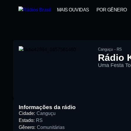
MAIS OUVIDAS
POR GÊNERO
Canguçu
-
RS
Rádio 
Uma Festa Tod
00:00
Pesquise aqui a sua rádio favori
Informações da rádio
Cidade:
Canguçu
Estado:
RS
Gênero:
Comunitárias