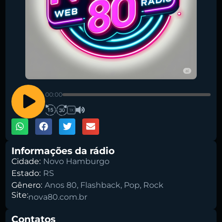
Pesquise aqui a sua rádio favorita:
00:00
1X
Buscar rádio
Informações da rádio
Cidade:
Novo Hamburgo
Estado:
RS
Gênero:
Anos 80
,
Flashback
,
Pop
,
Rock
Site:
nova80.com.br
Contatos