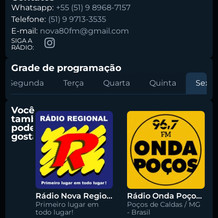
Whatsapp:
+55 (51) 9 8968-7157
Telefone:
(51) 9 9713-3535
E-mail:
nova80fm@gmail.com
SIGA A
RÁDIO:
Grade de programação
Segunda
Terça
Quarta
Quinta
Sexta
Você
também
pode
gostar
Rádio Nova Regional 91.5 FM
Rádio Onda Poços 96.7 FM
Primeiro lugar em
Poços de Caldas / MG
todo lugar!
- Brasil