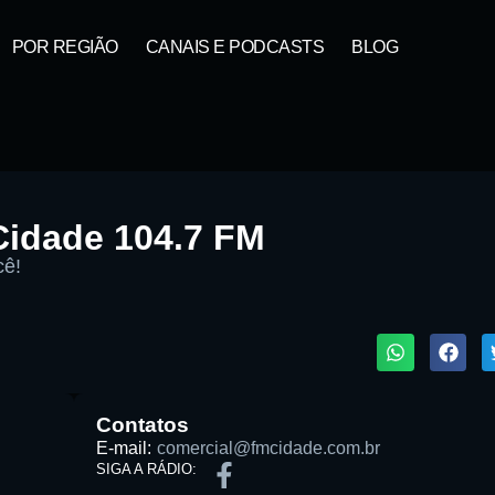
POR REGIÃO
CANAIS E PODCASTS
BLOG
Cidade 104.7 FM
cê!
1X
ta:
Contatos
E-mail:
comercial@fmcidade.com.br
SIGA A RÁDIO: