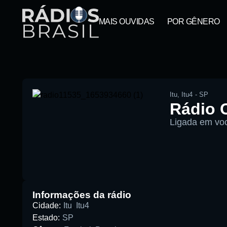
MAIS OUVIDAS
POR GÊNERO
Itu
,
Itu4
-
SP
Rádio 
Ligada em vo
00:00
Pesquise aqui a sua rádio favori
Informações da rádio
Cidade:
Itu
,
Itu4
Estado:
SP