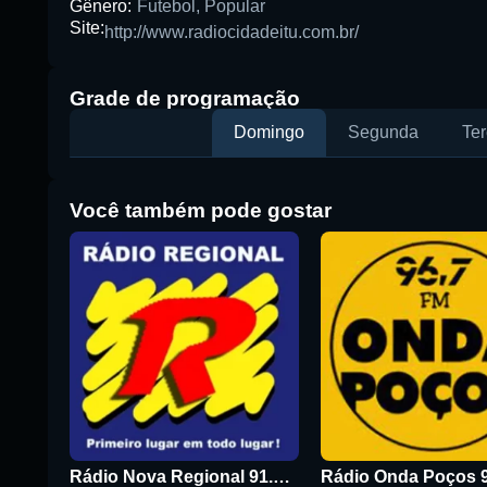
Gênero:
Futebol
,
Popular
Site:
Buscar rádio
http://www.radiocidadeitu.com.br/
Grade de programação
Domingo
Segunda
Ter
Você também pode gostar
Rádio Nova Regional 91.5 FM
Rádio Onda Poços 