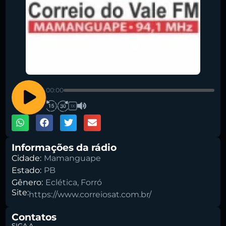
00:00
1X
Informações da rádio
Cidade:
Mamanguape
Estado:
PB
Gênero:
Eclética
,
Forró
Site:
https://www.correiosat.com.br/
Contatos
SIGA A