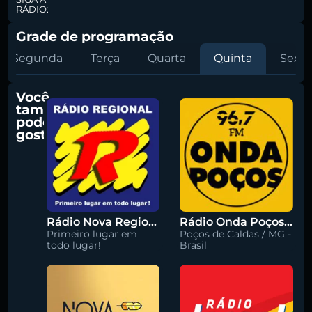
RÁDIO:
Grade de programação
Segunda
Terça
Quarta
Quinta
Sexta
Você
também
pode
gostar
Rádio Nova Regional 91.5 FM
Rádio Onda Poços 96.7 FM
Primeiro lugar em
Poços de Caldas / MG -
todo lugar!
Brasil