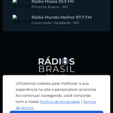
Rádio Massa 93.5 FM
Pimenta Bueno
-
RO
Rádio Mundo Melhor 97.7 FM
Governador Valadares
-
MG
Sobre nós
Política de privacidade
Utilizamos cookies para melhorar a sua
Termos de serviço
experiência no site e personalizar anúncios.
Ao continuar navegando, você concorda
Adicionar rádio
com a nossa
|
Política de privacidade
Termos
Contato
.
de serviço
© 2026 RÁDIOS BRASIL. TODOS OS DIREITOS
RESERVADOS. DESENVOLVIDO POR
RN DESIGN