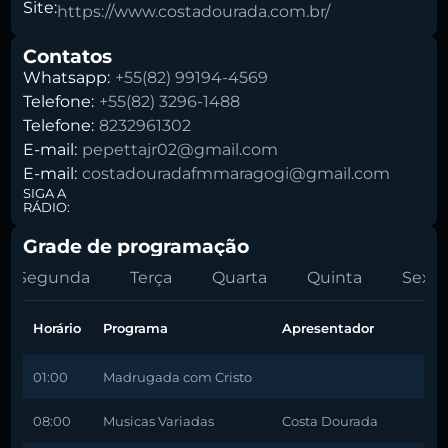
Site:
https://www.costadourada.com.br/
Contatos
Whatsapp:
+55(82) 99194-4569
Telefone:
+55(82) 3296-1488
Telefone:
8232961302
E-mail:
pepettajr02@gmail.com
E-mail:
costadouradafmmaragogi@gmail.com
SIGA A
RÁDIO:
Grade de programação
Segunda
Terça
Quarta
Quinta
Sexta
Horário
Programa
Apresentador
01:00
Madrugada com Cristo
08:00
Musicas Variadas
Costa Dourada