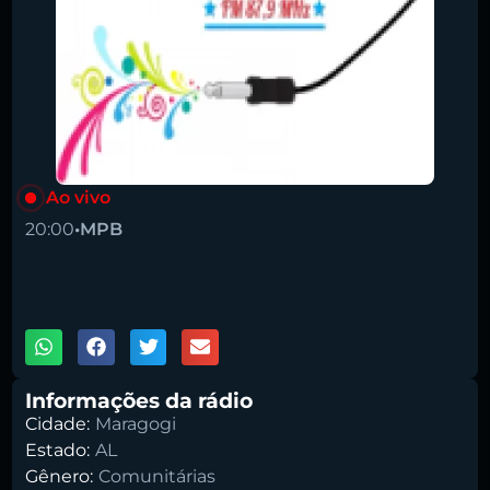
Pesquise aqui a sua rádio favorita:
Ao vivo
20:00
•
MPB
00:00
Buscar rádio
1X
Informações da rádio
Cidade:
Maragogi
Estado:
AL
Gênero:
Comunitárias