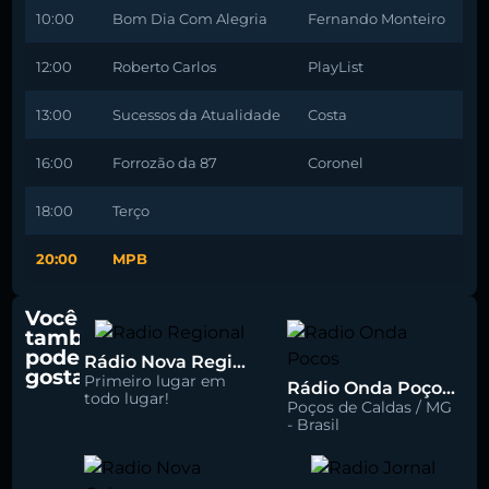
10:00
Bom Dia Com Alegria
Fernando Monteiro
12:00
Roberto Carlos
PlayList
13:00
Sucessos da Atualidade
Costa
16:00
Forrozão da 87
Coronel
18:00
Terço
20:00
MPB
Você
também
pode
Rádio Nova Regional 91.5 FM
gostar
Primeiro lugar em
Rádio Onda Poços 96.7 FM
todo lugar!
Poços de Caldas / MG
- Brasil