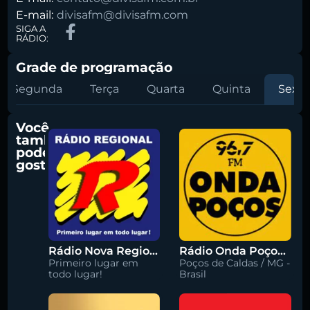
E-mail:
divisafm@divisafm.com
SIGA A
RÁDIO:
Grade de programação
Segunda
Terça
Quarta
Quinta
Sexta
Você
também
pode
gostar
Rádio Nova Regional 91.5 FM
Rádio Onda Poços 96.7 FM
Primeiro lugar em
Poços de Caldas / MG -
todo lugar!
Brasil