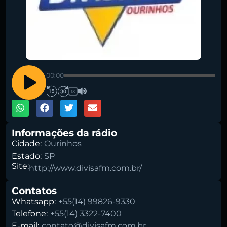
Pesquise aqui a sua rádio favorita:
00:00
1X
Buscar rádio
Informações da rádio
Cidade:
Ourinhos
Estado:
SP
Site:
http://www.divisafm.com.br/
Contatos
Whatsapp:
+55(14) 99826-9330
Telefone:
+55(14) 3322-7400
E-mail:
contato@divisafm.com.br