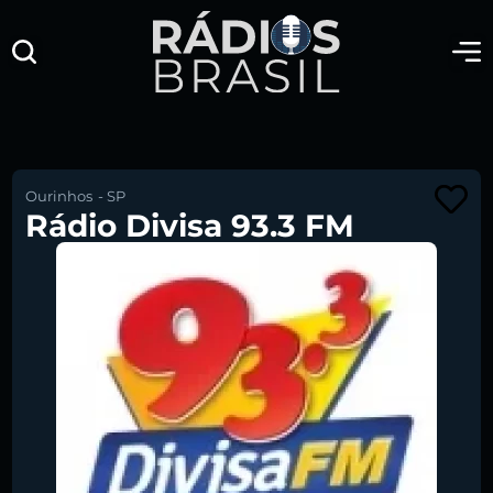
Ourinhos
-
SP
Rádio Divisa 93.3 FM