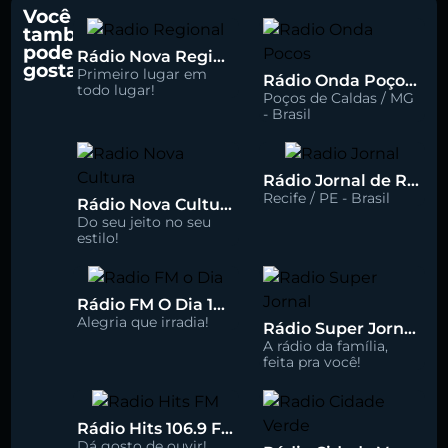
Você
também
pode
Rádio Nova Regional 91.5 FM
gostar
Primeiro lugar em
Rádio Onda Poços 96.7 FM
todo lugar!
Poços de Caldas / MG
- Brasil
Rádio Jornal de Recife 90.3 FM
Recife / PE - Brasil
Rádio Nova Cultura 93.1 FM
Do seu jeito no seu
estilo!
Rádio FM O Dia 100.5
Alegria que irradia!
Rádio Super Jornal 105.7 FM
A rádio da família,
feita pra você!
Rádio Hits 106.9 FM
Dá gosto de ouvir!