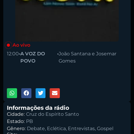
Ao vivo
Pesquise aqui a sua rádio favorita:
12:00
•
A VOZ DO
•
João Santana e Josemar
POVO
Gomes
00:00
1X
Buscar rádio
Informações da rádio
Cidade:
Cruz do Espírito Santo
Estado:
PB
Gênero:
Debate
,
Eclética
,
Entrevistas
,
Gospel