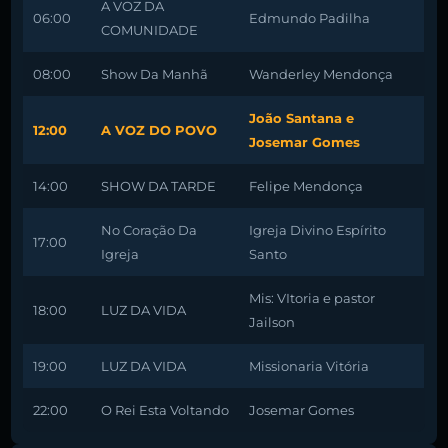
A VOZ DA
06:00
Edmundo Padilha
COMUNIDADE
08:00
Show Da Manhã
Wanderley Mendonça
João Santana e
12:00
A VOZ DO POVO
Josemar Gomes
14:00
SHOW DA TARDE
Felipe Mendonça
No Coração Da
Igreja Divino Espírito
17:00
Igreja
Santo
Mis: VItoria e pastor
18:00
LUZ DA VIDA
Jailson
19:00
LUZ DA VIDA
Missionaria Vitória
22:00
O Rei Esta Voltando
Josemar Gomes