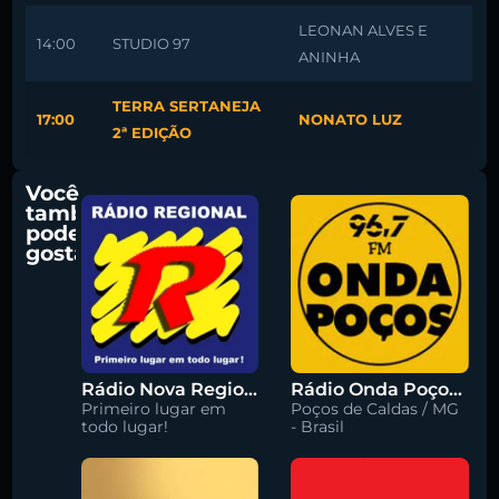
LEONAN ALVES E
14:00
STUDIO 97
ANINHA
TERRA SERTANEJA
17:00
NONATO LUZ
2ª EDIÇÃO
Você
também
pode
gostar
Rádio Nova Regional 91.5 FM
Rádio Onda Poços 96.7 FM
Primeiro lugar em
Poços de Caldas / MG
todo lugar!
- Brasil