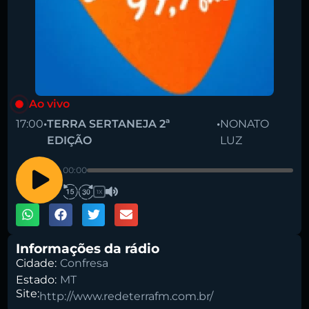
Ao vivo
17:00
•
TERRA SERTANEJA 2ª
•
NONATO
EDIÇÃO
LUZ
00:00
1X
Informações da rádio
Cidade:
Confresa
Estado:
MT
Site:
http://www.redeterrafm.com.br/