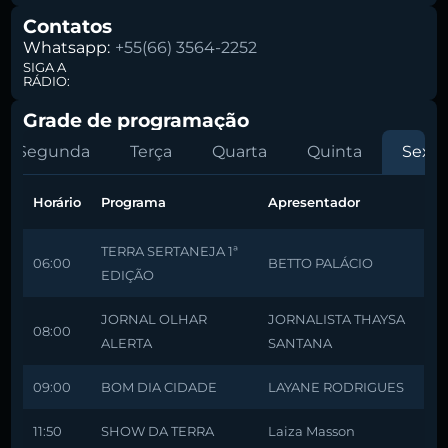
Contatos
Whatsapp:
+55(66) 3564-2252
SIGA A
RÁDIO:
Grade de programação
Segunda
Terça
Quarta
Quinta
Sexta
Horário
Programa
Apresentador
TERRA SERTANEJA 1ª
06:00
BETTO PALÁCIO
EDIÇÃO
JORNAL OLHAR
JORNALISTA THAYSA
08:00
ALERTA
SANTANA
09:00
BOM DIA CIDADE
LAYANE RODRIGUES
11:50
SHOW DA TERRA
Laiza Masson