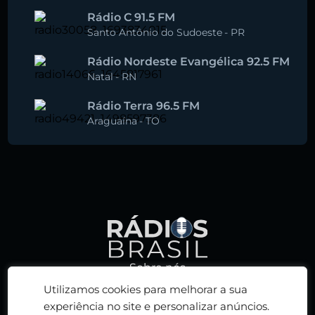
Rádio C 91.5 FM
Santo Antônio do Sudoeste
-
PR
Rádio Nordeste Evangélica 92.5 FM
Natal
-
RN
Rádio Terra 96.5 FM
Araguaína
-
TO
Sobre nós
Política de privacidade
Utilizamos cookies para melhorar a sua
Termos de serviço
experiência no site e personalizar anúncios.