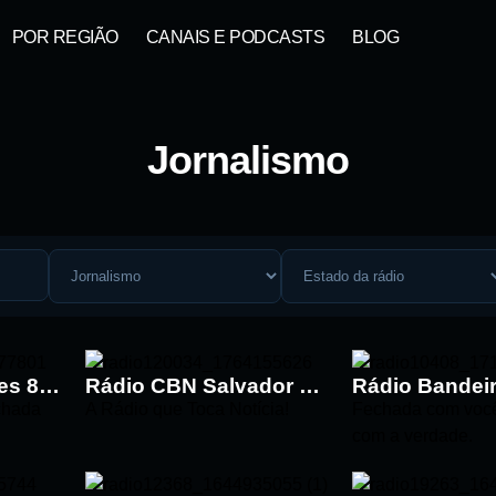
POR REGIÃO
CANAIS E PODCASTS
BLOG
Jornalismo
Rádio Bandeirantes 89.9 FM
Rádio CBN Salvador 107.9 FM
chada
A Rádio que Toca Notícia!
Fechada com voc
com a verdade.
ta: