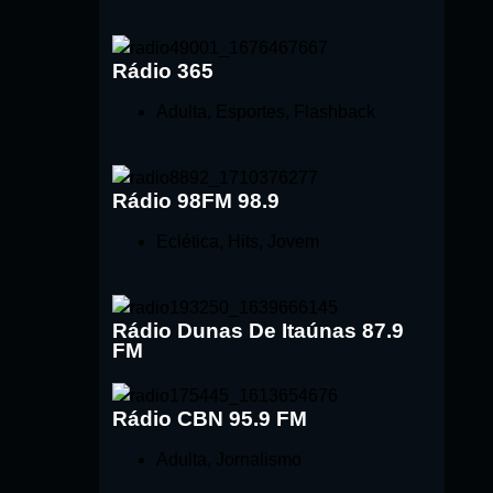
Rádio 365
Adulta
,
Esportes
,
Flashback
Rádio 98FM 98.9
Eclética
,
Hits
,
Jovem
Rádio Dunas De Itaúnas 87.9
FM
Rádio CBN 95.9 FM
Adulta
,
Jornalismo