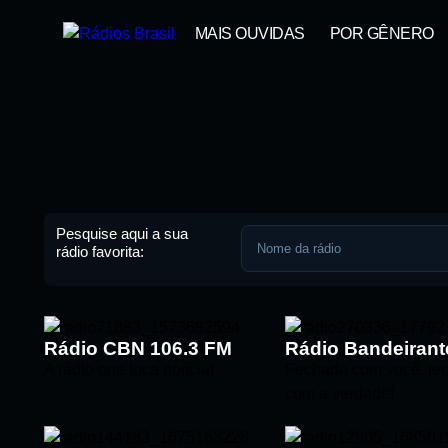
MAIS OUVIDAS
POR GÊNERO
Pesquise aqui a sua
rádio favorita:
Rádio CBN 106.3 FM
A rádio que toca notícia!
Fechada com você, fe
com a verdade!
Pesquise aqui a sua rádio favori