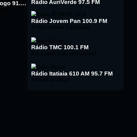
Rádio AuriVerde 97.5 FM
Rádio Pinga Fogo 91.5 FM
você!
Rádio Jovem Pan 100.9 FM
A rádio número 1 do Brasil!
Rádio TMC 100.1 FM
A sua rádio onde você estiver!
Rádio Itatiaia 610 AM 95.7 FM
A Rádio de Minas