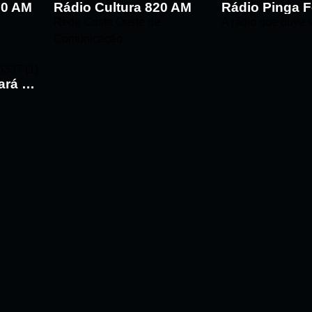
90 AM
Rádio Cultura 820 AM
Rede Costa Oeste de
A rádio que ouve 
Comunicação
Rádio Clube do Pará 106.9 FM