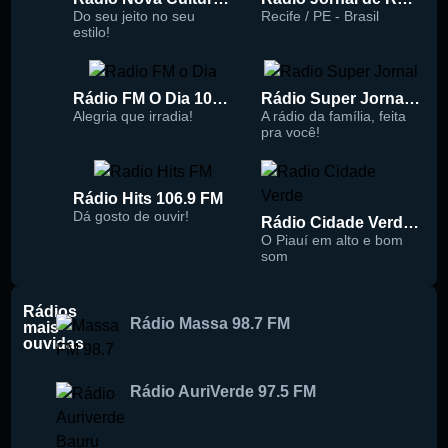
Do seu jeito no seu
Recife / PE - Brasil
estilo!
Rádio FM O Dia 100.5
Rádio Super Jornal 105.7 FM
Alegria que irradia!
A rádio da família, feita
pra você!
Rádio Hits 106.9 FM
Dá gosto de ouvir!
Rádio Cidade Verde 93.5 FM
O Piauí em alto e bom
som
Rádios
Rádio Massa 98.7 FM
mais
ouvidas
Rádio AuriVerde 97.5 FM