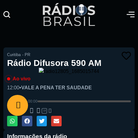
Curitiba
-
PR
Rádio Difusora 590 AM
Ao vivo
12:00
•
VALE A PENA TER SAUDADE
00:00
1X
Informações da rádio