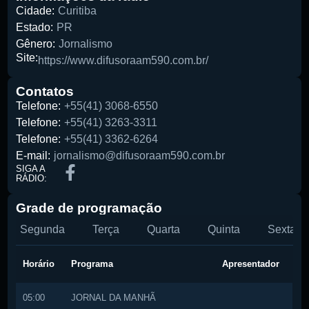
Cidade:
Curitiba
Estado:
PR
Gênero:
Jornalismo
Site:
https://www.difusoraam590.com.br/
Contatos
Telefone:
+55(41) 3068-6550
Telefone:
+55(41) 3263-3311
Telefone:
+55(41) 3362-6264
E-mail:
jornalismo@difusoraam590.com.br
SIGA A
RÁDIO:
Grade de programação
Segunda
Terça
Quarta
Quinta
Sexta
Horário
Programa
Apresentador
05:00
JORNAL DA MANHÃ