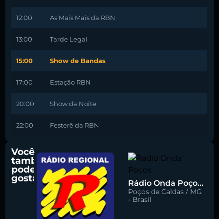
12:00
As Mais Mais da RBN
13:00
Tarde Legal
15:00
Show de Bandas
17:00
Estação RBN
20:00
Show da Noite
22:00
Festerê da RBN
Você
também
pode
gostar
Rádio Onda Poços 96.7 FM
Poços de Caldas / MG
- Brasil