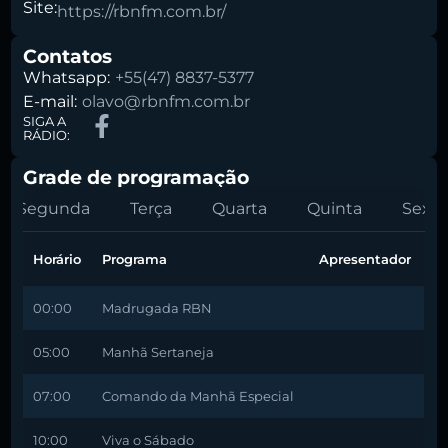
Site:
https://rbnfm.com.br/
Contatos
Whatsapp:
+55(47) 8837-5377
E-mail:
olavo@rbnfm.com.br
SIGA A
RÁDIO:
Grade de programação
Segunda
Terça
Quarta
Quinta
Sexta
Horário
Programa
Apresentador
00:00
Madrugada RBN
05:00
Manhã Sertaneja
07:00
Comando da Manhã Especial
10:00
Viva o Sábado