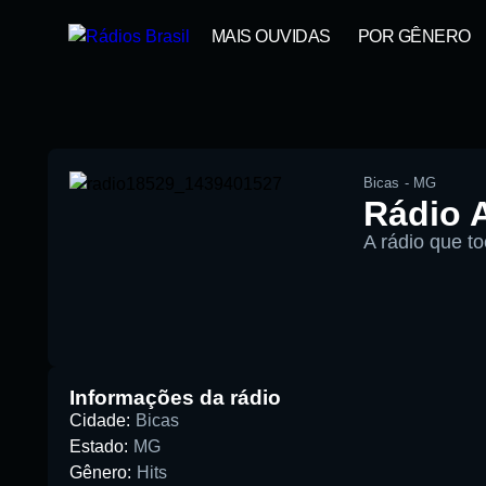
MAIS OUVIDAS
POR GÊNERO
Bicas
-
MG
Rádio A
A rádio que to
00:00
Pesquise aqui a sua rádio favorita:
Informações da rádio
Cidade:
Bicas
Estado:
MG
Gênero:
Hits