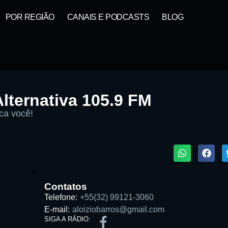
POR REGIÃO
CANAIS E PODCASTS
BLOG
lternativa 105.9 FM
ca você!
1X
Contatos
Telefone:
+55(32) 99121-3060
E-mail:
aloiziobarros@gmail.com
Buscar rádio
SIGA A RÁDIO: