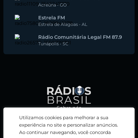
Acreúna
-
GO
Estrela FM
Estrela de Alagoas
-
AL
Rádio Comunitária Legal FM 87.9
Tunápolis
-
SC
Sobre nós
Política de privacidade
Utilizamos cookies para melhorar a sua
Termos de serviço
experiência no site e personalizar anúncios.
Ao continuar navegando, você concorda
Adicionar rádio