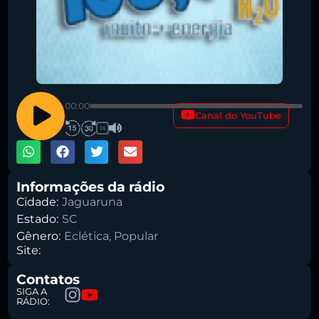
Pesquise aqui a sua rádio favorita:
00:00
Canal do YouTube
1X
Buscar rádio
Informações da rádio
Cidade:
Jaguaruna
Estado:
SC
Gênero:
Eclética
,
Popular
Site:
Contatos
SIGA A
RÁDIO: