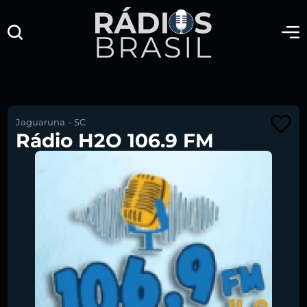
Jaguaruna
-
SC
Rádio H2O 106.9 FM