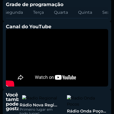
Grade de programação
Segunda
Terça
Quarta
Quinta
Sexta
Canal do YouTube
Você
também
pode
Rádio Nova Regional 91.5 FM
gostar
Primeiro lugar em
Rádio Onda Poços 96.7 FM
todo lugar!