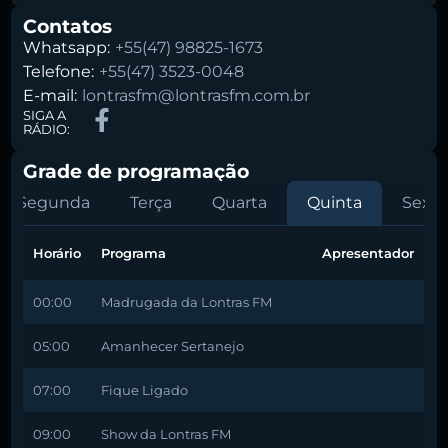
Contatos
Whatsapp:
+55(47) 98825-1673
Telefone:
+55(47) 3523-0048
E-mail:
lontrasfm@lontrasfm.com.br
SIGA A
RÁDIO:
Grade de programação
Segunda
Terça
Quarta
Quinta
Sexta
Horário
Programa
Apresentador
00:00
Madrugada da Lontras FM
05:00
Amanhecer Sertanejo
07:00
Fique Ligado
09:00
Show da Lontras FM