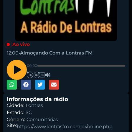
Ao vivo
12:00
•
Almoçando Com a Lontras FM
00:00
1X
Informações da rádio
Cidade:
Lontras
Estado:
SC
Gênero:
Comunitárias
Site:
https://www.lontrasfm.com.br/online.php