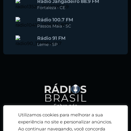
Rádio Jangadeiro 88.9 FM
Fortaleza
-
CE
Rádio 100.7 FM
Passos Maia
-
SC
Rádio 91 FM
Leme
-
SP
Sobre nós
Política de privacidade
Utilizamos cookies para melhorar a sua
Termos de serviço
experiência no site e personalizar anúncios.
Ao continuar navegando, você concorda
Adicionar rádio