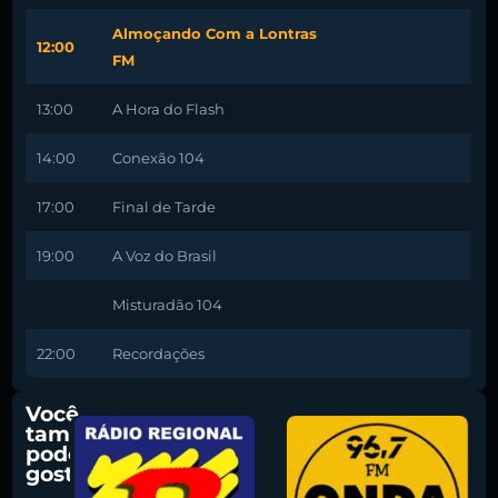
Almoçando Com a Lontras
12:00
FM
13:00
A Hora do Flash
14:00
Conexão 104
17:00
Final de Tarde
19:00
A Voz do Brasil
Misturadão 104
22:00
Recordações
Você
também
pode
gostar