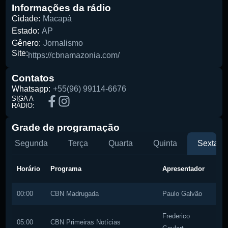
Informações da rádio
Cidade:
Macapá
Estado:
AP
Gênero:
Jornalismo
Site:
https://cbnamazonia.com/
Contatos
Whatsapp:
+55(96) 99114-6676
SIGA A
RÁDIO:
Grade de programação
Segunda
Terça
Quarta
Quinta
Sexta
Horário
Programa
Apresentador
00:00
CBN Madrugada
Paulo Galvão
Frederico
05:00
CBN Primeiras Notícias