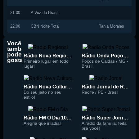
21:00
A Voz do Brasil
22:00
CBN Noite Total
Tania Morales
Você
também
pode
Rádio Nova Regional 91.5 FM
Rádio Onda Poços 96.7 FM
gostar
Primeiro lugar em todo
Poços de Caldas / MG -
lugar!
Brasil
Rádio Nova Cultura 93.1 FM
Rádio Jornal de Recife 90.3 FM
Do seu jeito no seu
Recife / PE - Brasil
estilo!
Rádio FM O Dia 100.5
Rádio Super Jornal 105.7 FM
Alegria que irradia!
A rádio da família, feita
pra você!