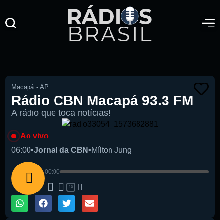
Macapá
-
AP
Rádio CBN Macapá 93.3 FM
A rádio que toca notícias!
Ao vivo
06:00
•
Jornal da CBN
•
Mílton Jung
00:00
1X