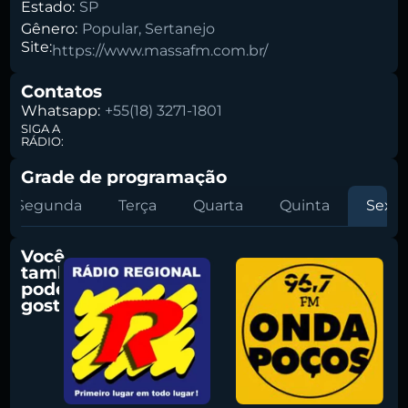
Estado:
SP
Gênero:
Popular
,
Sertanejo
Site:
https://www.massafm.com.br/
Pesquise aqui a sua rádio favorita:
Contatos
Whatsapp:
+55(18) 3271-1801
SIGA A
RÁDIO:
Grade de programação
Buscar rádio
Segunda
Terça
Quarta
Quinta
Sexta
Você
também
pode
gostar