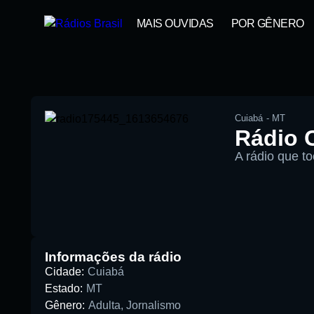
MAIS OUVIDAS
POR GÊNERO
Cuiabá
-
MT
Rádio 
A rádio que to
00:00
Pesquise aqui a sua rádio favorita:
Informações da rádio
Cidade:
Cuiabá
Estado:
MT
Gênero:
Adulta
,
Jornalismo