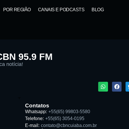
POR REGIÃO
CANAIS E PODCASTS
BLOG
CBN 95.9 FM
ca notícia!
1X
Contatos
Whatsapp:
+55(65) 99803-5580
Telefone:
+55(65) 3054-0195
Buscar rádio
E-mail:
contato@cbncuiaba.com.br