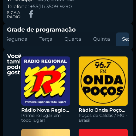
Telefone:
+55(11) 3509-9290
SIGA A
RÁDIO:
Grade de programação
Segunda
Terça
Quarta
Quinta
Sexta
Você
também
pode
gostar
Rádio Nova Regional 91.5 FM
Rádio Onda Poços 96.7 FM
Primeiro lugar em
Poços de Caldas / MG -
todo lugar!
Brasil