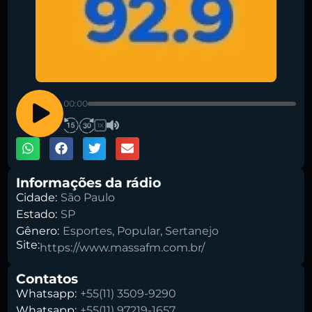
Pesquise aqui a sua rádio favorita:
00:00
1X
Buscar rádio
Informações da rádio
Cidade:
São Paulo
Estado:
SP
Gênero:
Esportes
,
Popular
,
Sertanejo
Site:
https://www.massafm.com.br/
Contatos
Whatsapp:
+55(11) 3509-9290
Whatsapp:
+55(11) 97219-1657