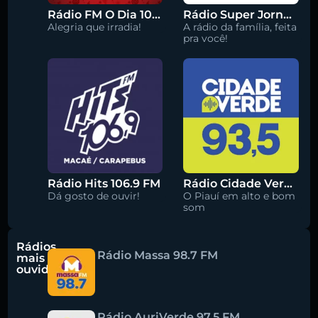
Rádio FM O Dia 100.5
Rádio Super Jornal 105.7 FM
Alegria que irradia!
A rádio da família, feita
pra você!
Rádio Hits 106.9 FM
Rádio Cidade Verde 93.5 FM
Dá gosto de ouvir!
O Piauí em alto e bom
som
Rádios
Rádio Massa 98.7 FM
mais
ouvidas
Rádio AuriVerde 97.5 FM