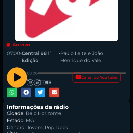
Ao vivo
07:00
•
Central 98 1°
•
Paulo Leite e João
Edição
Henrique do Vale
00:00
Canal do YouTube
1X
Pesquise aqui a sua rádio favorita:
Informações da rádio
Cidade:
Belo Horizonte
Estado:
MG
Gênero:
Jovem
,
Pop-Rock