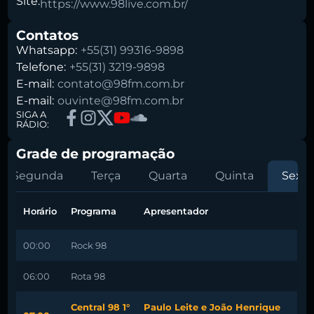
Site:
https://www.98live.com.br/
Buscar rádio
Contatos
Whatsapp:
+55(31) 99316-9898
Telefone:
+55(31) 3219-9898
E-mail:
contato@98fm.com.br
E-mail:
ouvinte@98fm.com.br
SIGA A
RÁDIO:
Grade de programação
Segunda
Terça
Quarta
Quinta
Sexta
Horário
Programa
Apresentador
00:00
Rock 98
06:00
Rota 98
Central 98 1°
Paulo Leite e João Henrique