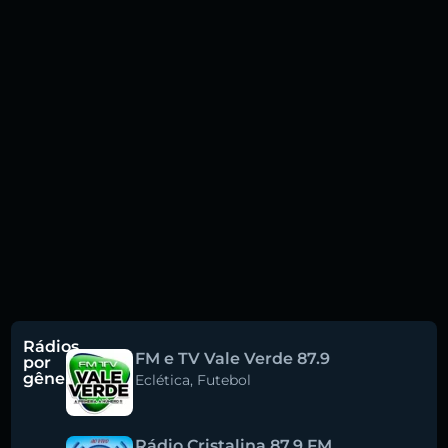
Rádios
FM e TV Vale Verde 87.9
por
gênero
Eclética
,
Futebol
Rádio Cristalina 87.9 FM