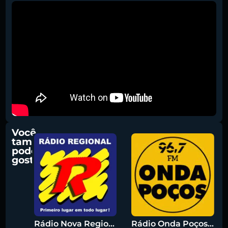
Você
também
pode
gostar
Rádio Nova Regional 91.5 FM
Rádio Onda Poços 96.7 FM