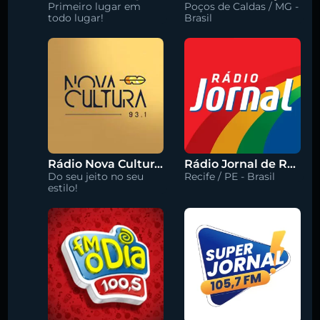
Primeiro lugar em
Poços de Caldas / MG -
todo lugar!
Brasil
Rádio Nova Cultura 93.1 FM
Rádio Jornal de Recife 90.3 FM
Do seu jeito no seu
Recife / PE - Brasil
estilo!