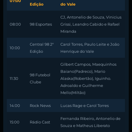
07:00
Edição
do Vale
CJ, Antonelio de Souza, Vinicius
08:00
98 Esportes
Grissi, Leandro Cabido e Rafael
Miranda
Central 98 2°
Carol Torres, Paulo Leite e João
10:00
Edição
Henrique do Vale
Gilbert Campos, Maequinhos
Baiano(Padreco), Mario
98 Futebol
11:30
Alaska(Robertão), Iguinho.
Clube
Adroaldo e Guilherme
Mello(Miltão)
14:00
Rock News
Lucas Rage e Carol Torres
Fernanda Ribeiro, Antonelio de
15:00
Rádio Cast
Souza e Matheus Liberato