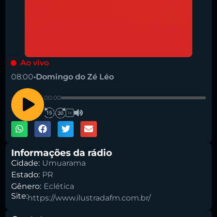
Ao vivo
08:00
•
Domingo do Zé Léo
00:00
1X
Informações da rádio
Cidade:
Umuarama
Estado:
PR
Gênero:
Eclética
Site:
https://www.ilustradafm.com.br/