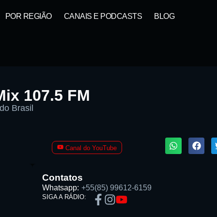
POR REGIÃO
CANAIS E PODCASTS
BLOG
Mix 107.5 FM
do Brasil
1X
Canal do YouTube
ta:
Contatos
Whatsapp:
+55(85) 99612-6159
SIGA A RÁDIO: