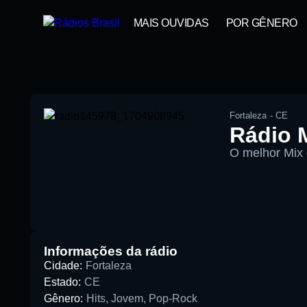
MAIS OUVIDAS
POR GÊNERO
Fortaleza
-
CE
Rádio 
O melhor Mix 
00:00
Pesquise aqui a sua rádio favori
Informações da rádio
Cidade:
Fortaleza
Estado:
CE
Gênero:
Hits
,
Jovem
,
Pop-Rock