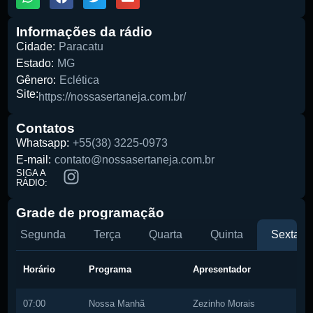
Informações da rádio
Cidade:
Paracatu
Pesquise aqui a sua rádio favorita:
Estado:
MG
Gênero:
Eclética
Site:
https://nossasertaneja.com.br/
Contatos
Whatsapp:
+55(38) 3225-0973
Buscar rádio
E-mail:
contato@nossasertaneja.com.br
SIGA A
RÁDIO:
Grade de programação
Segunda
Terça
Quarta
Quinta
Sexta
Horário
Programa
Apresentador
07:00
Nossa Manhã
Zezinho Morais