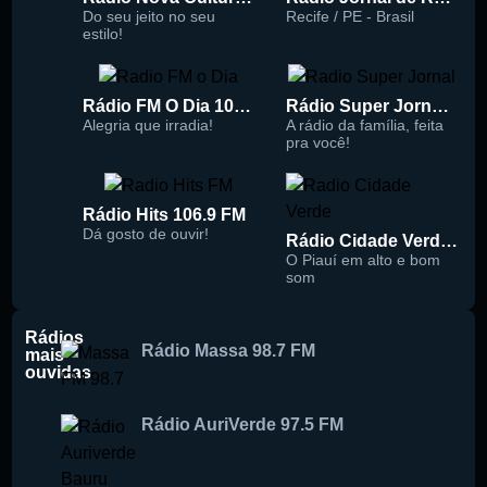
Do seu jeito no seu
Recife / PE - Brasil
estilo!
Rádio FM O Dia 100.5
Rádio Super Jornal 105.7 FM
Alegria que irradia!
A rádio da família, feita
pra você!
Rádio Hits 106.9 FM
Dá gosto de ouvir!
Rádio Cidade Verde 93.5 FM
O Piauí em alto e bom
som
Rádios
Rádio Massa 98.7 FM
mais
ouvidas
Rádio AuriVerde 97.5 FM