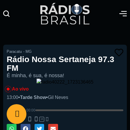
Paracatu
-
MG
Rádio Nossa Sertaneja 97.3
FM
É minha, é sua, é nossa!
Ao vivo
13:00
•
Tarde Show
•
Gil Neves
00:00
1X