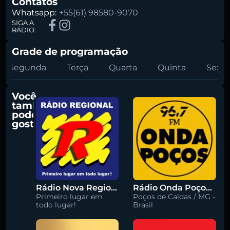
Contatos
Whatsapp:
+55(61) 98580-9070
SIGA A
RÁDIO:
Grade de programação
Segunda
Terça
Quarta
Quinta
Sexta
Você
também
pode
gostar
Rádio Nova Regional 91.5 FM
Rádio Onda Poços 96.7 FM
Primeiro lugar em
Poços de Caldas / MG -
todo lugar!
Brasil