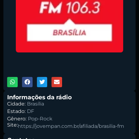
Pesquise aqui a sua rádio favorita:
00:00
1X
Buscar rádio
Informações da rádio
Cidade:
Brasília
Estado:
DF
Gênero:
Pop-Rock
Site:
https://jovempan.com.br/afiliada/brasilia-fm