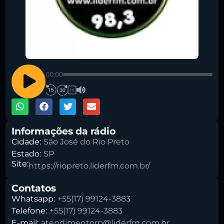
Pesquise aqui a sua rádio favorita:
00:00
1X
Buscar rádio
Informações da rádio
Cidade:
São José do Rio Preto
Estado:
SP
Site:
https://riopreto.liderfm.com.br/
Contatos
Whatsapp:
+55(17) 99124-3883
Telefone:
+55(17) 99124-3883
E-mail:
atendimentorp@liderfm.com.br