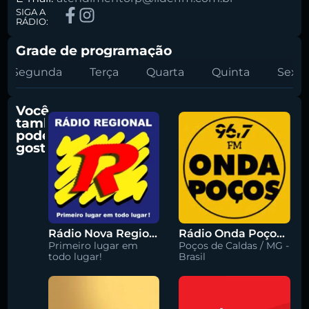
SIGA A
RÁDIO:
Grade de programação
Segunda
Terça
Quarta
Quinta
Sexta
Você
também
pode
gostar
Rádio Nova Regional 91.5 FM
Rádio Onda Poços 96.7 FM
Primeiro lugar em
Poços de Caldas / MG -
todo lugar!
Brasil