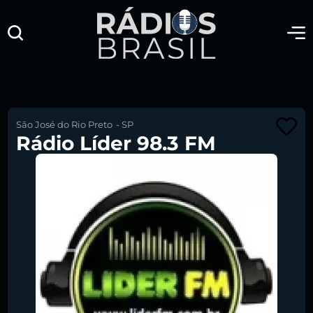
São José do Rio Preto
-
SP
Rádio Líder 98.3 FM