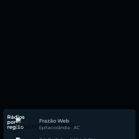
Rádios
Frazão Web
por
região
Epitaciolândia
-
AC