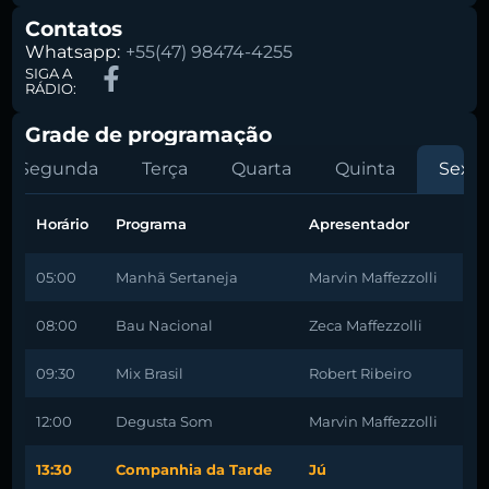
Contatos
Whatsapp:
+55(47) 98474-4255
SIGA A
RÁDIO:
Grade de programação
Segunda
Terça
Quarta
Quinta
Sexta
Horário
Programa
Apresentador
05:00
Manhã Sertaneja
Marvin Maffezzolli
08:00
Bau Nacional
Zeca Maffezzolli
09:30
Mix Brasil
Robert Ribeiro
12:00
Degusta Som
Marvin Maffezzolli
13:30
Companhia da Tarde
Jú