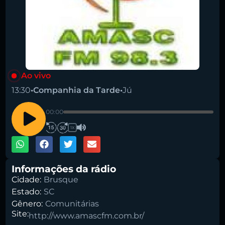
Ao vivo
13:30
•
Companhia da Tarde
•
Jú
00:00
1X
Informações da rádio
Cidade:
Brusque
Estado:
SC
Gênero:
Comunitárias
Site:
http://www.amascfm.com.br/