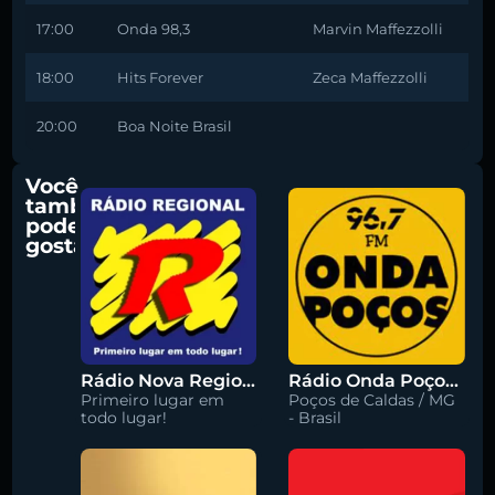
17:00
Onda 98,3
Marvin Maffezzolli
18:00
Hits Forever
Zeca Maffezzolli
20:00
Boa Noite Brasil
Você
também
pode
gostar
Rádio Nova Regional 91.5 FM
Rádio Onda Poços 96.7 FM
Primeiro lugar em
Poços de Caldas / MG
todo lugar!
- Brasil