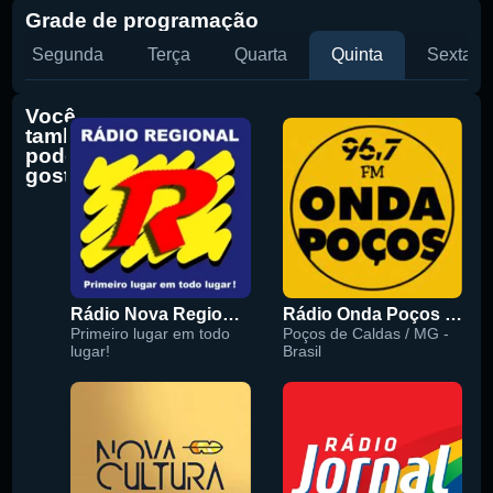
Grade de programação
Segunda
Terça
Quarta
Quinta
Sexta
Você
também
pode
gostar
Rádio Nova Regional 91.5 FM
Rádio Onda Poços 96.7 FM
Primeiro lugar em todo
Poços de Caldas / MG -
lugar!
Brasil