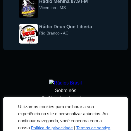
Rádio Menina 87.9 FM
Vicentina
-
MS
Rádio Deus Que Liberta
Rio Branco
-
AC
Sobre nós
Política de privacidade
Termos de serviço
Utilizamos cookies para melhorar a sua
experiência no site e personalizar anúncios. Ao
Adicionar rádio
continuar navegando, você concorda com a
Contato
nossa
|
.
Política de privacidade
Termos de serviço
© 2026 RÁDIOS BRASIL. TODOS OS DIREITOS