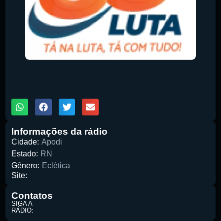
Pesquise aqui a sua rádio favorita:
00:00
1X
Informações da rádio
Buscar rádio
Cidade:
Apodi
Estado:
RN
Gênero:
Eclética
Site:
Contatos
SIGA A
RÁDIO: