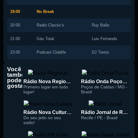
18:00
No Break
20:00
Radio Classic's
Ruy Balla
21:00
Gás Total
Luis Fernando
23:00
Podcast Clublife
DJ Tiesto
Você
também
pode
Rádio Nova Regional 91.5 FM
Rádio Onda Poços 96.7 FM
gostar
Primeiro lugar em todo
Poços de Caldas / MG -
lugar!
Brasil
Rádio Nova Cultura 93.1 FM
Rádio Jornal de Recife 90.3 FM
Do seu jeito no seu
Recife / PE - Brasil
estilo!