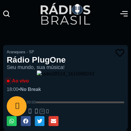
Araraquara
-
SP
Rádio PlugOne
Seu mundo, sua música!
Ao vivo
18:00
•
No Break
00:00
1X