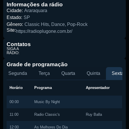
Informações da rádio
Cidade:
Araraquara
Estado:
SP
Pesquise aqui a sua rádio favorita:
Gênero:
Classic Hits
,
Dance
,
Pop-Rock
Site:
https://radioplugone.com.br/
Contatos
SIGA A
RÁDIO:
Buscar rádio
Grade de programação
Segunda
Terça
Quarta
Quinta
Sexta
Horário
Programa
Apresentador
00:00
Music By Night
11:00
Radio Classic's
Ruy Balla
12:00
As Melhores Do Dia