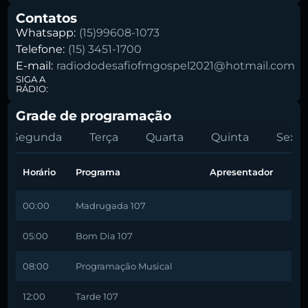
Contatos
Whatsapp:
(15)99608-1073
Telefone:
(15) 3451-1700
E-mail:
radiododesafiofmgospel2021@hotmail.com
SIGA A
RÁDIO:
Grade de programação
Segunda
Terça
Quarta
Quinta
Sexta
Horário
Programa
Apresentador
00:00
Madrugada 107
05:00
Bom Dia 107
08:00
Programação Musical
12:00
Tarde 107