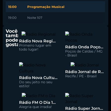
15:00
Programação Musical
19:00
Noite 107
Você
também
pode
Rádio Nova Regional 91.5 FM
gostar
Primeiro lugar em
Rádio Onda Poços 96.7 FM
todo lugar!
Poços de Caldas / MG
- Brasil
Rádio Jornal de Recife 90.3 FM
Recife / PE - Brasil
Rádio Nova Cultura 93.1 FM
Do seu jeito no seu
estilo!
Rádio FM O Dia 100.5
Alegria que irradia!
Rádio Super Jornal 105.7 FM