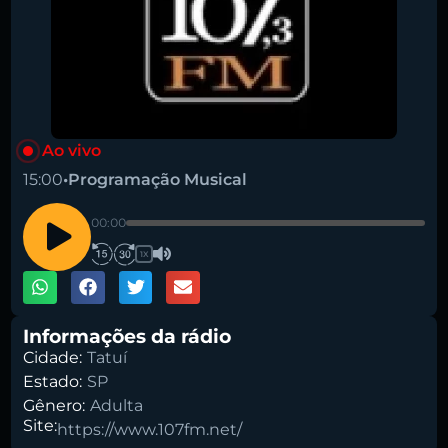
Pesquise aqui a sua rádio favorita:
Ao vivo
15:00
•
Programação Musical
00:00
1X
Buscar rádio
Informações da rádio
Cidade:
Tatuí
Estado:
SP
Gênero:
Adulta
Site:
https://www.107fm.net/