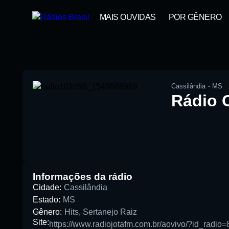
MAIS OUVIDAS
POR GÊNERO
Cassilândia
-
MS
Rádio C
00:00
Pesquise aqui a sua rádio favori
Informações da rádio
Cidade:
Cassilândia
Estado:
MS
Gênero:
Hits
,
Sertanejo Raiz
Site:
https://www.radiojotafm.com.br/aovivo/?id_radio=