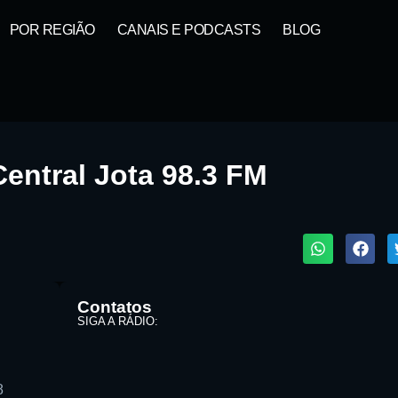
POR REGIÃO
CANAIS E PODCASTS
BLOG
entral Jota 98.3 FM
1X
ta:
Contatos
SIGA A RÁDIO:
8