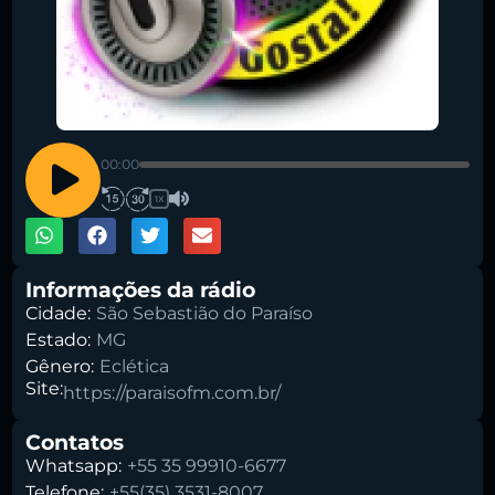
Pesquise aqui a sua rádio favorita:
00:00
1X
Buscar rádio
Informações da rádio
Cidade:
São Sebastião do Paraíso
Estado:
MG
Gênero:
Eclética
Site:
https://paraisofm.com.br/
Contatos
Whatsapp:
+55 35 99910-6677
Telefone:
+55(35) 3531-8007