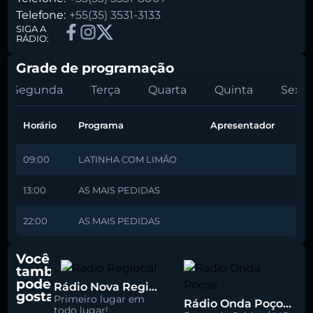
Telefone:
+55(35) 3531-3133
SIGA A
RÁDIO:
Grade de programação
Segunda
Terça
Quarta
Quinta
Sexta
Horário
Programa
Apresentador
09:00
LATINHA COM LIMÃO
13:00
AS MAIS PEDIDAS
22:00
AS MAIS PEDIDAS
Você
também
pode
Rádio Nova Regional 91.5 FM
gostar
Primeiro lugar em
Rádio Onda Poços 96.7 FM
todo lugar!