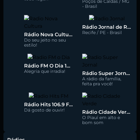
Poços de Caldas / MG
- Brasil
Rádio Jornal de Recife 90.3 FM
Recife / PE - Brasil
Rádio Nova Cultura 93.1 FM
Do seu jeito no seu
estilo!
Rádio FM O Dia 100.5
Alegria que irradia!
Rádio Super Jornal 105.7 FM
A rádio da família,
feita pra você!
Rádio Hits 106.9 FM
Dá gosto de ouvir!
Rádio Cidade Verde 93.5 FM
O Piauí em alto e
bom som
Rádios