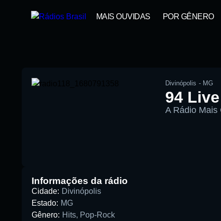
MAIS OUVIDAS
POR GÊNERO
Divinópolis
-
MG
94 Live
A Rádio Mais
00:00
Pesquise aqui a sua rádio favorita:
Informações da rádio
Cidade:
Divinópolis
Estado:
MG
Gênero:
Hits
,
Pop-Rock