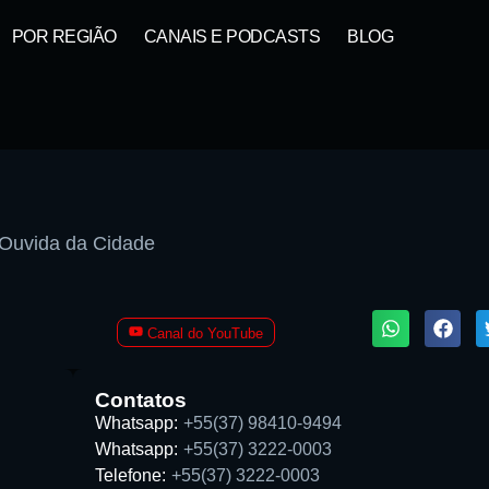
POR REGIÃO
CANAIS E PODCASTS
BLOG
 Ouvida da Cidade
1X
Canal do YouTube
Contatos
Whatsapp:
+55(37) 98410-9494
Whatsapp:
+55(37) 3222-0003
Buscar rádio
Telefone:
+55(37) 3222-0003