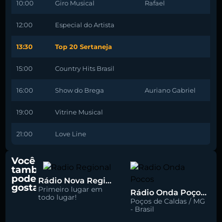
10:00
Giro Musical
Rafael
12:00
Especial do Artista
13:30
Top 20 Sertaneja
15:00
Country Hits Brasil
16:00
Show do Brega
Auriano Gabriel
19:00
Vitrine Musical
21:00
Love Line
Você
também
pode
Rádio Nova Regional 91.5 FM
gostar
Primeiro lugar em
Rádio Onda Poços 96.7 FM
todo lugar!
Poços de Caldas / MG
- Brasil