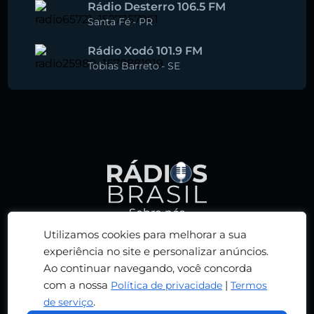
Rádio Desterro 106.5 FM
Santa Fé
-
PR
Rádio Xodó 101.9 FM
Tobias Barreto
-
SE
Sobre nós
Política de privacidade
Utilizamos cookies para melhorar a sua
Termos de serviço
experiência no site e personalizar anúncios.
Ao continuar navegando, você concorda
Adicionar rádio
com a nossa
|
Política de privacidade
Termos
Contato
.
de serviço
© 2026 RÁDIOS BRASIL. TODOS OS DIREITOS