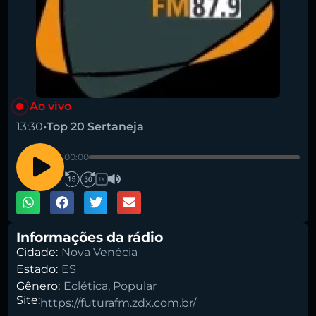
Pesquise aqui a sua rádio favorita:
Ao vivo
13:30
•
Top 20 Sertaneja
00:00
1X
Buscar rádio
Informações da rádio
Cidade:
Nova Venécia
Estado:
ES
Gênero:
Eclética
,
Popular
Site:
https://futurafm.zdx.com.br/