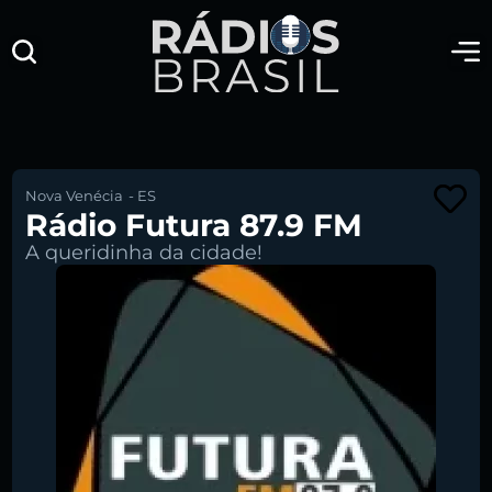
Nova Venécia
-
ES
Rádio Futura 87.9 FM
A queridinha da cidade!