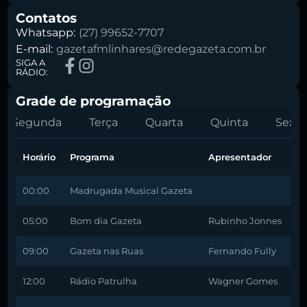
Contatos
Whatsapp:
(27) 99652-7707
E-mail:
gazetafmlinhares@redegazeta.com.br
SIGA A
RÁDIO:
Grade de programação
Segunda
Terça
Quarta
Quinta
Sexta
Horário
Programa
Apresentador
00:00
Madrugada Musical Gazeta
05:00
Bom dia Gazeta
Rubinho Jonnes
09:00
Gazeta nas Ruas
Fernando Fully
12:00
Rádio Patrulha
Wagner Gomes