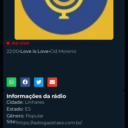
Ao vivo
22:00
•
Love is Love
•
Cid Moreno
Pesquise aqui a sua rádio favorita:
00:00
1X
Informações da rádio
Cidade:
Linhares
Buscar rádio
Estado:
ES
Gênero:
Popular
Site:
https://radiogazetaes.com.br/