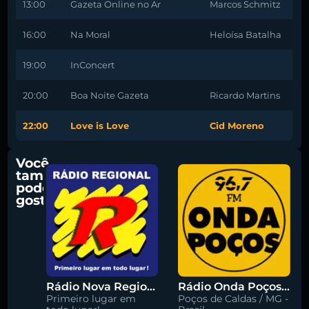
13:00
Gazeta Online no Ar
Marcos Schmitz
16:00
Na Moral
Heloísa Batalha
19:00
InConcert
20:00
Boa Noite Gazeta
Ricardo Martins
22:00
Love is Love
Cid Moreno
Você
também
pode
gostar
Rádio Nova Regional 91.5 FM
Rádio Onda Poços 96.7 FM
Primeiro lugar em
Poços de Caldas / MG -