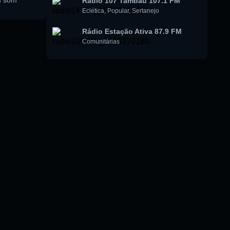
m som
Rádio 107 Tambaú 107.1 FM
Eclética
,
Popular
,
Sertanejo
Rádio Estação Ativa 87.9 FM
Comunitárias