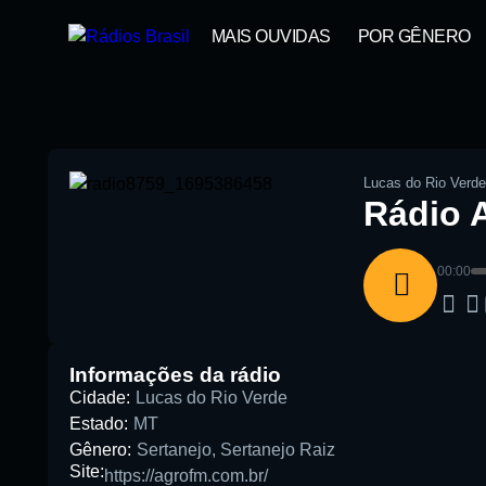
MAIS OUVIDAS
POR GÊNERO
Lucas do Rio Verde
Rádio 
00:00
Pesquise aqui a sua rádio favori
Informações da rádio
Cidade:
Lucas do Rio Verde
Estado:
MT
Gênero:
Sertanejo
,
Sertanejo Raiz
Site:
https://agrofm.com.br/