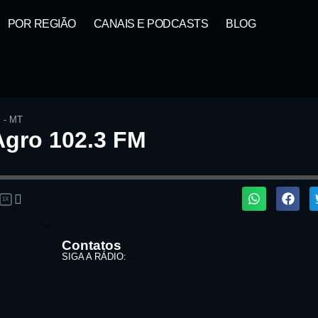
POR REGIÃO
CANAIS E PODCASTS
BLOG
-
MT
Agro 102.3 FM
1X
ta:
Contatos
SIGA A RÁDIO: