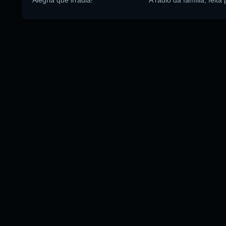
Alegria que irradia!
A rádio da família, feita