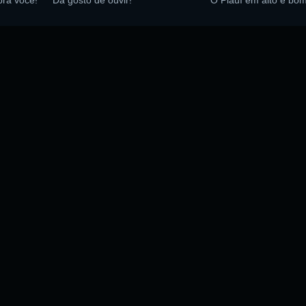
 pra você!
Dá gosto de ouvir!
O Piauí em alto e bo