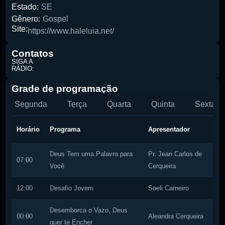
Estado:
SE
Gênero:
Gospel
Site:
https://www.haleluia.net/
Pesquise aqui a sua rádio favorita:
Contatos
SIGA A
RÁDIO:
Grade de programação
Buscar rádio
Segunda
Terça
Quarta
Quinta
Sexta
Horário
Programa
Apresentador
Deus Tem uma Palavra para
Pr. Jean Carlos de
07:00
Você
Cerqueira
12:00
Desafio Jovem
Soeli Carneiro
Desemborca o Vazo, Deus
00:00
Aleandra Cerqueira
quer te Encher