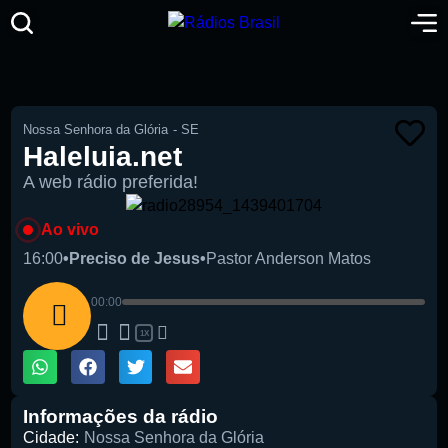
Nossa Senhora da Glória
-
SE
Haleluia.net
A web rádio preferida!
Ao vivo
16:00
•
Preciso de Jesus
•
Pastor Anderson Matos
00:00
1X
Informações da rádio
Cidade:
Nossa Senhora da Glória