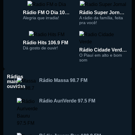
Rádio FM O Dia 100.5
Rádio Super Jornal 105.7 FM
Alegria que irradia!
A rádio da família, feita
pra você!
Rádio Hits 106.9 FM
Dá gosto de ouvir!
Rádio Cidade Verde 93.5 FM
O Piauí em alto e bom
som
Rádios
Rádio Massa 98.7 FM
mais
ouvidas
Rádio AuriVerde 97.5 FM