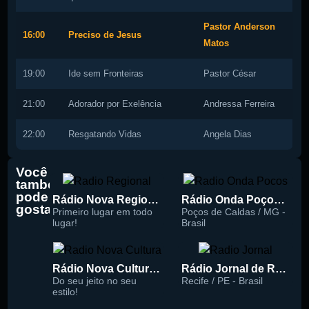
Pastor Anderson
16:00
Preciso de Jesus
Matos
19:00
Ide sem Fronteiras
Pastor César
21:00
Adorador por Exelência
Andressa Ferreira
22:00
Resgatando Vidas
Angela Dias
Você
também
pode
Rádio Nova Regional 91.5 FM
Rádio Onda Poços 96.7 FM
gostar
Primeiro lugar em todo
Poços de Caldas / MG -
lugar!
Brasil
Rádio Nova Cultura 93.1 FM
Rádio Jornal de Recife 90.3 FM
Do seu jeito no seu
Recife / PE - Brasil
estilo!