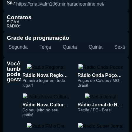
Site:
https://criativafm106.minharadioonline.net/
Contatos
SIGA A
RÁDIO:
Grade de programação
Segunda
Terça
Quarta
Quinta
Sexta
Buscar rádio
Você
também
pode
Rádio Nova Regional 91.5 FM
Rádio Onda Poços 96.7 FM
gostar
Primeiro lugar em todo
Poços de Caldas / MG -
lugar!
Brasil
Rádio Nova Cultura 93.1 FM
Rádio Jornal de Recife 90.3 FM
Do seu jeito no seu
Recife / PE - Brasil
estilo!