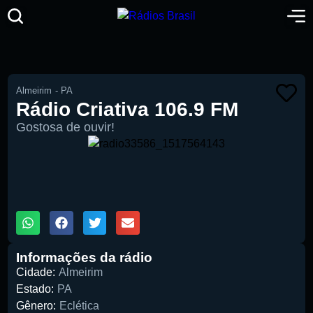
Almeirim
-
PA
Rádio Criativa 106.9 FM
Gostosa de ouvir!
00:00
1X
Informações da rádio
Cidade:
Almeirim
Estado:
PA
Gênero:
Eclética
Pesquise aqui a sua rádio favorita: