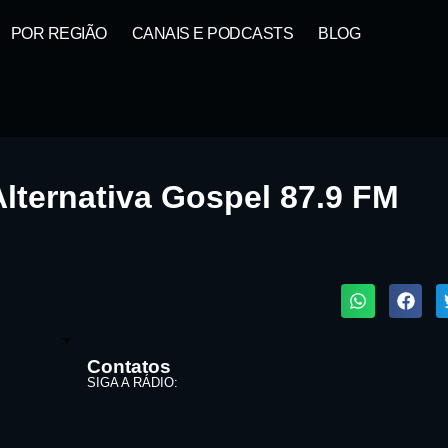
POR REGIÃO
CANAIS E PODCASTS
BLOG
lternativa Gospel 87.9 FM
1X
ta:
Contatos
SIGA A RÁDIO: