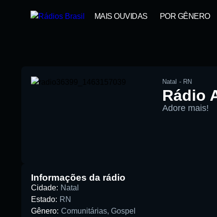
MAIS OUVIDAS
POR GÊNERO
Natal
-
RN
Rádio A
Adore mais!
00:00
Pesquise aqui a sua rádio favori
Informações da rádio
Cidade:
Natal
Estado:
RN
Gênero:
Comunitárias
,
Gospel