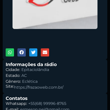
Pesquise aqui a sua rádio favorita:
00:00
1X
Buscar rádio
Informações da rádio
Cidade:
Epitaciolândia
Estado:
AC
Gênero:
Eclética
Site:
https://frazaoweb.com.br/
Contatos
Whatsapp:
+55(68) 99996-8765
E-mail:
ermeson.nei@gmail.com