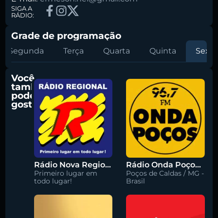
SIGA A
RÁDIO:
Grade de programação
Segunda
Terça
Quarta
Quinta
Sexta
Você
também
pode
gostar
Rádio Nova Regional 91.5 FM
Rádio Onda Poços 96.7 FM
Primeiro lugar em
Poços de Caldas / MG -
todo lugar!
Brasil