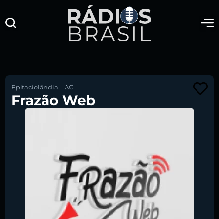
Epitaciolândia
-
AC
Frazão Web