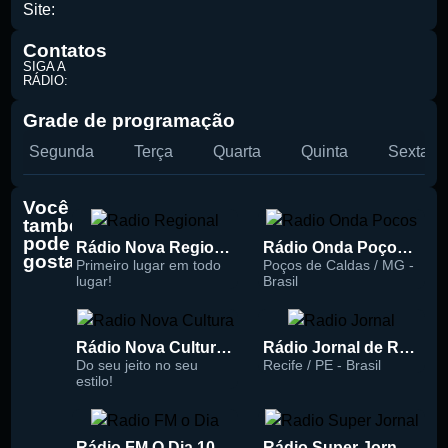
Site:
Contatos
SIGA A
RÁDIO:
Grade de programação
Segunda
Terça
Quarta
Quinta
Sexta
Buscar rádio
Você
também
pode
Rádio Nova Regional 91.5 FM
Rádio Onda Poços 96.7 FM
gostar
Primeiro lugar em todo
Poços de Caldas / MG -
lugar!
Brasil
Rádio Nova Cultura 93.1 FM
Rádio Jornal de Recife 90.3 FM
Do seu jeito no seu
Recife / PE - Brasil
estilo!
Rádio FM O Dia 100.5
Rádio Super Jornal 105.7 FM