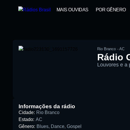
MAIS OUVIDAS
POR GÊNERO
Rio Branco
-
AC
Rádio 
Louvores e a 
00:00
Pesquise aqui a sua rádio favori
Informações da rádio
Cidade:
Rio Branco
Estado:
AC
Gênero:
Blues
,
Dance
,
Gospel