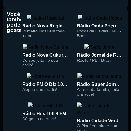
Você
também
pode
Rádio Nova Regional 91.5 FM
Rádio Onda Poços 96.7 FM
gostar
Primeiro lugar em todo
Poços de Caldas / MG -
lugar!
Brasil
Rádio Nova Cultura 93.1 FM
Rádio Jornal de Recife 90.3 FM
Do seu jeito no seu
Recife / PE - Brasil
estilo!
Rádio FM O Dia 100.5
Rádio Super Jornal 105.7 FM
Alegria que irradia!
A rádio da família, feita
pra você!
Rádio Hits 106.9 FM
Dá gosto de ouvir!
Rádio Cidade Verde 93.5 FM
O Piauí em alto e bom
som