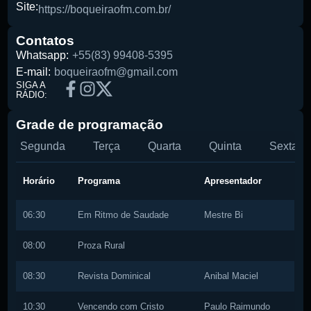
Site:
https://boqueiraofm.com.br/
Pesquise aqui a sua rádio favorita:
Contatos
Whatsapp:
+55(83) 99408-5395
E-mail:
boqueiraofm@gmail.com
SIGA A
RÁDIO:
Grade de programação
Buscar rádio
Segunda
Terça
Quarta
Quinta
Sexta
Horário
Programa
Apresentador
06:30
Em Ritmo de Saudade
Mestre Bi
08:00
Proza Rural
08:30
Revista Dominical
Anibal Maciel
10:30
Vencendo com Cristo
Paulo Raimundo