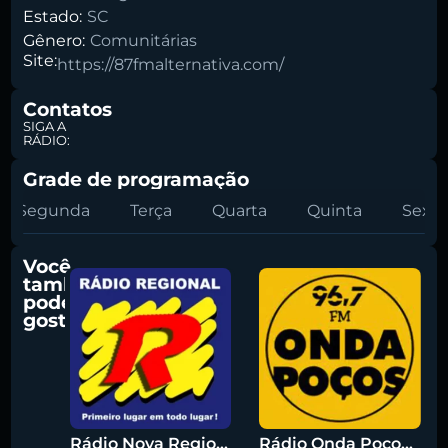
Estado:
SC
Gênero:
Comunitárias
Site:
https://87fmalternativa.com/
Contatos
SIGA A
RÁDIO:
Grade de programação
Segunda
Terça
Quarta
Quinta
Sexta
Você
também
pode
gostar
Rádio Nova Regional 91.5 FM
Rádio Onda Poços 96.7 FM