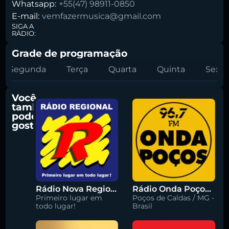
Whatsapp:
+55(47) 98911-0850
E-mail:
vemfazermusica@gmail.com
SIGA A
RÁDIO:
Grade de programação
Segunda
Terça
Quarta
Quinta
Sexta
Você
também
pode
gostar
Rádio Nova Regional 91.5 FM
Rádio Onda Poços 96.7 FM
Primeiro lugar em
Poços de Caldas / MG -
todo lugar!
Brasil