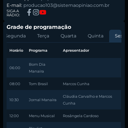
E-mail:
producao103@sistemaopiniao.com.br
SIGA A
RÁDIO:
Grade de programação
Segunda
Terça
Quarta
Quinta
Sexta
Horário
Programa
Apresentador
Bom Dia
06:00
Manaíra
08:00
Tom Brasil
Marcos Cunha
Cláudia Carvalho e Marcos
10:30
Jornal Manaíra
Cunha
12:00
Menu Musical
Rosângela Cardoso