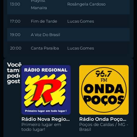
Playlist
13:00
Rosângela Cardoso
Manaíra
17:00
Fim de Tarde
Lucas Gomes
19:00
A Voz Do Brasil
20:00
Canta Paraíba
Lucas Gomes
Você
também
pode
gostar
Rádio Nova Regional 91.5 FM
Rádio Onda Poços 96.7 FM
Primeiro lugar em
Poços de Caldas / MG -
todo lugar!
Brasil