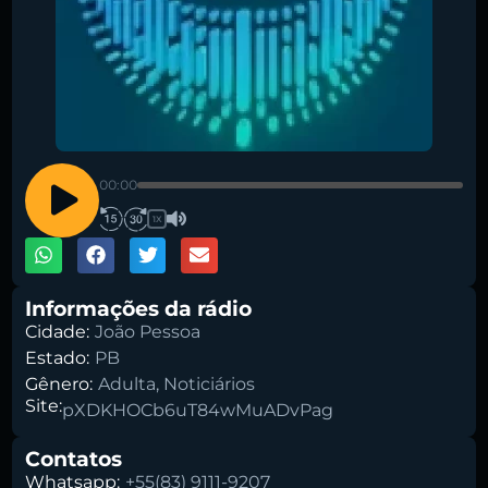
Pesquise aqui a sua rádio favorita:
00:00
1X
Informações da rádio
Cidade:
João Pessoa
Buscar rádio
Estado:
PB
Gênero:
Adulta
,
Noticiários
Site:
pXDKHOCb6uT84wMuADvPag
Contatos
Whatsapp:
+55(83) 9111-9207