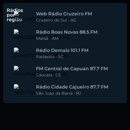
Rádios
Web Rádio Cruzeiro FM
por
região
Cruzeiro do Sul
-
AC
Rádio Boas Novas 88.5 FM
Maraã
-
AM
Rádio Demais 101.1 FM
Itaiópolis
-
SC
FM Central de Capuan 87.7 FM
Caucaia
-
CE
Rádio Cidade Cajueiro 87.7 FM
São João da Barra
-
RJ